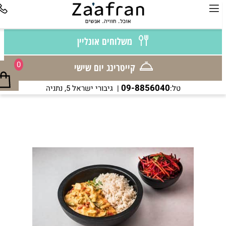
משלוחים אונליין
0
קייטרינג יום שישי
09-8856040
טל:
| גיבורי ישראל 5, נתניה